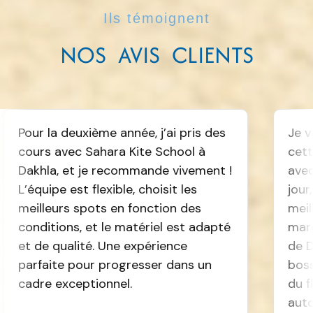
Ils témoignent
NOS AVIS CLIENTS
la deuxième année, j’ai pris des
Je vais à Dak
 avec Sahara Kite School à
cette année j
a, et je recommande vivement !
avec Margaux
pe est flexible, choisit les
jour, on chois
eurs spots en fonction des
meilleures co
tions, et le matériel est adapté
marée. On a f
 qualité. Une expérience
de Dakhla. C'
ite pour progresser dans un
bosser les sa
 exceptionnel.
du flat avec
autour avec K