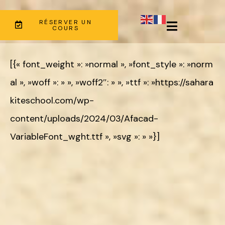
RÉSERVER UN
COURS
[{« font_weight »: »normal », »font_style »: »norm
al », »woff »: » », »woff2″: » », »ttf »: »https://sahara
kiteschool.com/wp-
content/uploads/2024/03/Afacad-
VariableFont_wght.ttf », »svg »: » »}]